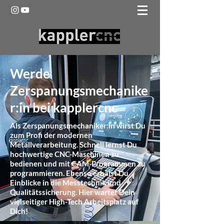
Werde
Zerspanungsmechanike
r:in bei kapplercnc
Als Zerspanungsmechaniker:in wirst Du
zum Profi der modernen
Metallverarbeitung. Schnell lernst Du
hochwertige CNC-Maschinen zu
bedienen und mit CAM-Programmen zu
programmieren. Ebenso erhälst Du
Einblicke in die Messtechnik und
Qualitätssicherung. Hier wartet Dein
vielseitiger High-Tech Arbeitsplatz auf
Dich!