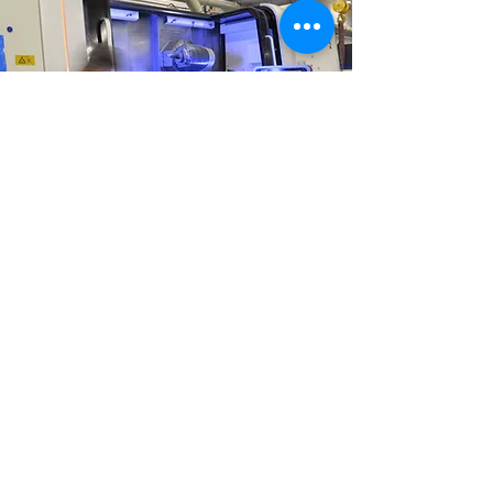
Deine technischen Ausbildung bei
Kapplercnc führt dich dreieinhalb Jahre
durch verschiedenste Bereiche rund
um die moderne, hochpräzise
Bauteilverarbeitung. Bei uns lernst und
entwickelst Du Skills und Methoden, um
schon während Deiner Ausbildung
herausfordernde und
abwechselungsreiche Aufgaben zu